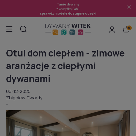
Tanie dywany
z wysyłką 24h -
sprawdź modele dostępne od ręki
Otul dom ciepłem - zimowe
aranżacje z ciepłymi
dywanami
05-12-2025
Zbigniew Twardy
-