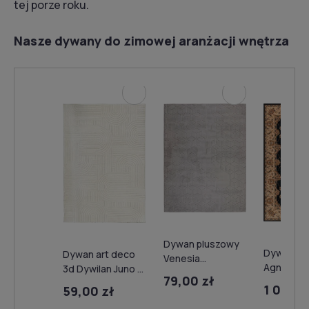
tej porze roku.
Nasze dywany do zimowej aranżacji wnętrza
Dywan pluszowy
Dywan we
Dywan art deco
Venesia
Agnella I
3d Dywilan Juno 7
geometria 3d
79,00 zł
Nereo gra
G267AW cream
szary
1 018,0
59,00 zł