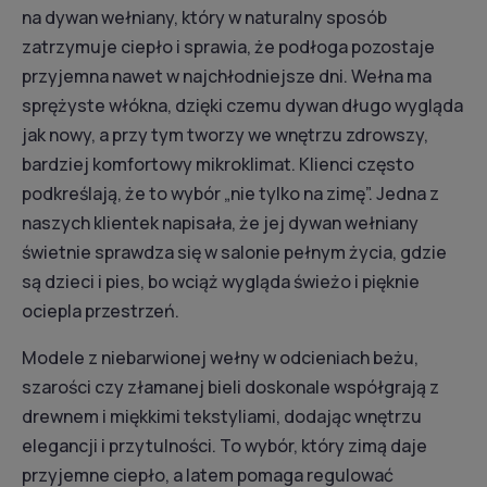
na
dywan wełniany
, który w naturalny sposób
zatrzymuje ciepło i sprawia, że podłoga pozostaje
przyjemna nawet w najchłodniejsze dni. Wełna ma
sprężyste włókna, dzięki czemu dywan długo wygląda
jak nowy, a przy tym tworzy we wnętrzu zdrowszy,
bardziej komfortowy mikroklimat. Klienci często
podkreślają, że to wybór „nie tylko na zimę”. Jedna z
naszych klientek napisała, że jej dywan wełniany
świetnie sprawdza się w salonie pełnym życia, gdzie
są dzieci i pies, bo wciąż wygląda świeżo i pięknie
ociepla przestrzeń.
Modele z niebarwionej wełny w odcieniach beżu,
szarości czy złamanej bieli doskonale współgrają z
drewnem i miękkimi tekstyliami, dodając wnętrzu
elegancji i przytulności. To wybór, który zimą daje
przyjemne ciepło, a latem pomaga regulować