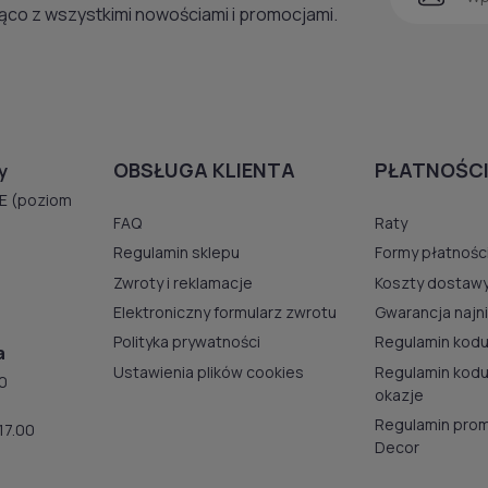
ąco z wszystkimi nowościami i promocjami.
OBSŁUGA KLIENTA
PŁATNOŚCI
y
E (poziom
FAQ
Raty
Regulamin sklepu
Formy płatnośc
Zwroty i reklamacje
Koszty dostaw
Elektroniczny formularz zwrotu
Gwarancja najn
Polityka prywatności
Regulamin kodu
a
Ustawienia plików cookies
Regulamin kod
00
okazje
Regulamin prom
17.00
Decor