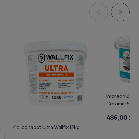
Impregnujący l
Ceramic 5kg 
486,00 zł
Klej do tapet Ultra Wallfix 12kg