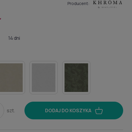
Producent:
ł
14 dni
szt.
DODAJ DO KOSZYKA