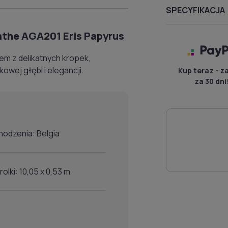
SPECYFIKACJA
the AGA201 Eris Papyrus
m z delikatnych kropek,
owej głębi i elegancji.
Kup teraz - z
za 30 dni
hodzenia: Belgia
olki: 10,05 x 0,53 m