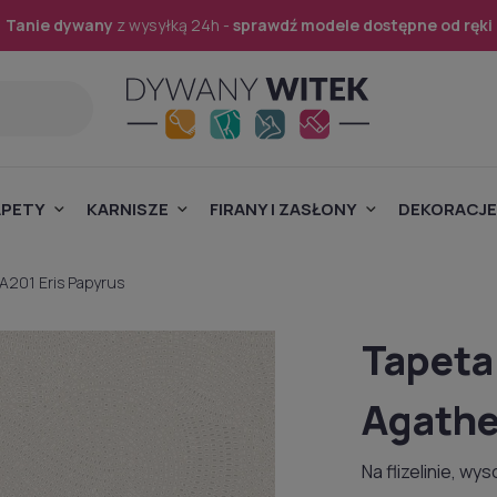
Tanie dywany
z wysyłką 24h -
sprawdź modele dostępne od ręki
APETY
KARNISZE
FIRANY I ZASŁONY
DEKORACJE
A201 Eris Papyrus
Tapeta
Agathe
Na flizelinie, w