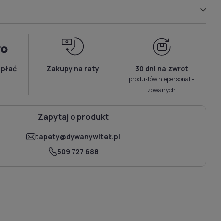
apłać
Zakupy na raty
30 dni na zwrot
!
produktów niepersonali­
zowanych
Zapytaj o produkt
tapety@dywanywitek.pl
509 727 688