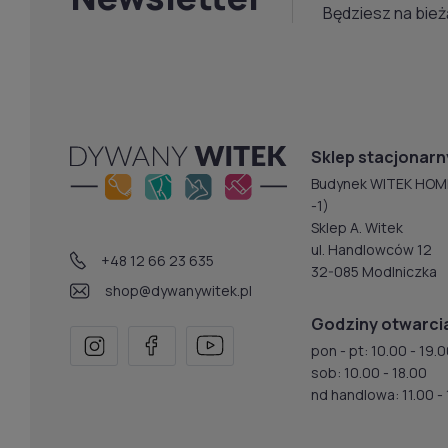
Będziesz na bież
Sklep stacjonarn
Budynek WITEK HOM
-1)
Sklep A. Witek
ul. Handlowców 12
+48 12 66 23 635
32-085 Modlniczka
shop@dywanywitek.pl
Godziny otwarci
pon - pt: 10.00 - 19.
sob: 10.00 - 18.00
nd handlowa: 11.00 - 