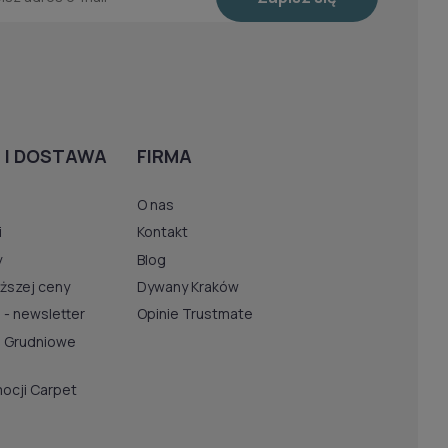
 I DOSTAWA
FIRMA
O nas
i
Kontakt
y
Blog
iższej ceny
Dywany Kraków
 - newsletter
Opinie Trustmate
u Grudniowe
ocji Carpet