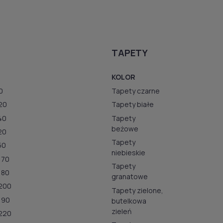
TAPETY
KOLOR
0
Tapety czarne
20
Tapety białe
40
Tapety
beżowe
20
Tapety
50
niebieskie
170
Tapety
180
granatowe
200
Tapety zielone,
190
butelkowa
zieleń
220