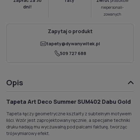
zapłać za 30
raty
zwrot
produktów
dni!
niepersonali­
zowanych
Zapytaj o produkt
tapety@dywanywitek.pl
509 727 688
Opis
Tapeta Art Deco Summer SUM402 Dabu Gold
Tapeta łączy geometryczne kształty z subtelnym motywem
liści. Wzór jest zaprojektowany ręcznie, a specjalne techniki
druku nadają mu wyczuwalną pod palcami fakturę, tworząc
trójwymiarowy efekt.