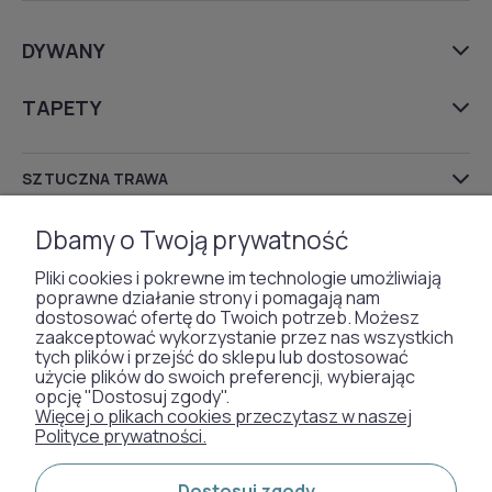
DYWANY
TAPETY
SZTUCZNA TRAWA
WYKŁADZINY DYWANOWE
Dbamy o Twoją prywatność
Pliki cookies i pokrewne im technologie umożliwiają
poprawne działanie strony i pomagają nam
dostosować ofertę do Twoich potrzeb. Możesz
Otrzymaliśmy
zaakceptować wykorzystanie przez nas wszystkich
odznakę od naszych
tych plików i przejść do sklepu lub dostosować
użycie plików do swoich preferencji, wybierając
klientów:
opcję "Dostosuj zgody".
Więcej o plikach cookies przeczytasz w naszej
Polityce prywatności.
Metody płatności:
Dostosuj zgody