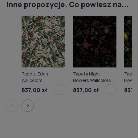
Inne propozycje. Co powiesz na...
Tapeta Eden
Tapeta Night
Tapeta
Wallcolors
Flowers Wallcolors
Flower
837,00 zł
837,00 zł
837,