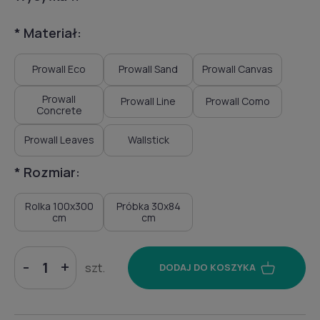
*
Materiał:
Prowall Eco
Prowall Sand
Prowall Canvas
Prowall
Prowall Line
Prowall Como
Concrete
Prowall Leaves
Wallstick
*
Rozmiar:
Rolka 100x300
Próbka 30x84
cm
cm
-
+
szt.
DODAJ DO KOSZYKA