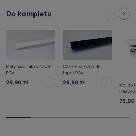
Do kompletu
Biały narożnik do tapet
Czarny narożnik do
PCV
tapet PCV
29,90 zł
29,90 zł
Klej do 
Heavy 2
75,00 