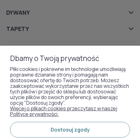
DYWANY
TAPETY
SZTUCZNA TRAWA
Dbamy o Twoją prywatność
WYKŁADZINY DYWANOWE
Pliki cookies i pokrewne im technologie umożliwiają
poprawne działanie strony i pomagają nam
dostosować ofertę do Twoich potrzeb. Możesz
zaakceptować wykorzystanie przez nas wszystkich
Otrzymaliśmy
tych plików i przejść do sklepu lub dostosować
użycie plików do swoich preferencji, wybierając
odznakę od naszych
opcję "Dostosuj zgody".
klientów:
Więcej o plikach cookies przeczytasz w naszej
Polityce prywatności.
Metody płatności:
Dostosuj zgody