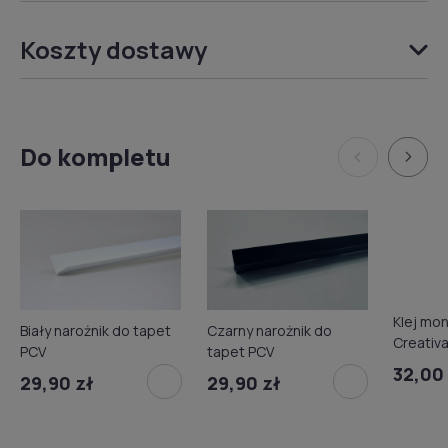
Koszty dostawy
Do kompletu
Klej mo
Biały narożnik do tapet
Czarny narożnik do
Creativ
PCV
tapet PCV
kartusz
32,00 
29,90 zł
29,90 zł