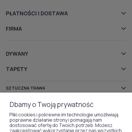
PŁATNOŚCI I DOSTAWA
FIRMA
DYWANY
TAPETY
SZTUCZNA TRAWA
WYKŁADZINY DYWANOWE
Dbamy o Twoją prywatność
Pliki cookies i pokrewne im technologie umożliwiają
poprawne działanie strony i pomagają nam
dostosować ofertę do Twoich potrzeb. Możesz
Otrzymaliśmy
zaakceptować wykorzystanie przez nas wszystkich