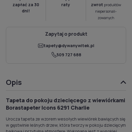
zapłać za 30
raty
zwrot
produktów
dni!
niepersonali­
zowanych
Zapytaj o produkt
tapety@dywanywitek.pl
509 727 688
Opis
Tapeta do pokoju dziecięcego z wiewiórkami
Borastapeter Icons 6291 Charlie
Urocza tapeta ze wzorem wesołych wiewiórek bawiących się
w gęstwinie leśnych drzew, która tworzy w pokoju dziecięcym
bajkową i przytulną atmosferę. Wykonana jest z wysokiej