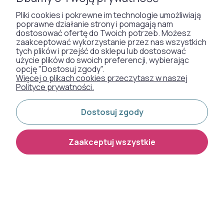
Pliki cookies i pokrewne im technologie umożliwiają
poprawne działanie strony i pomagają nam
120,00 zł
120,00 zł
dostosować ofertę do Twoich potrzeb. Możesz
zaakceptować wykorzystanie przez nas wszystkich
tych plików i przejść do sklepu lub dostosować
użycie plików do swoich preferencji, wybierając
opcję "Dostosuj zgody".
Więcej o plikach cookies przeczytasz w naszej
Polityce prywatności.
Dostosuj zgody
Zaakceptuj wszystkie