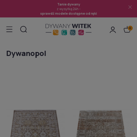
Tanie dywany
z wysyłką 24h -
sprawdź modele dostępne od ręki
Dywanopol